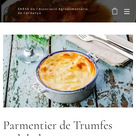
XARXA
de l'Associació Agroalimentària
de Cerdanya
Parmentier de Trumfes