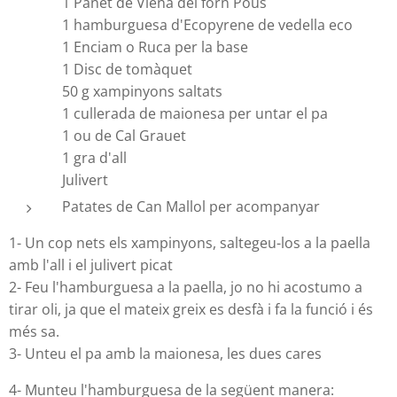
1 Panet de Viena del forn Pous
1 hamburguesa d'Ecopyrene de vedella eco
1 Enciam o Ruca per la base
1 Disc de tomàquet
50 g xampinyons saltats
1 cullerada de maionesa per untar el pa
1 ou de Cal Grauet
1 gra d'all
Julivert
Patates de Can Mallol per acompanyar
1- Un cop nets els xampinyons, saltegeu-los a la paella
amb l'all i el julivert picat
2- Feu l'hamburguesa a la paella, jo no hi acostumo a
tirar oli, ja que el mateix greix es desfà i fa la funció i és
més sa.
3- Unteu el pa amb la maionesa, les dues cares
4- Munteu l'hamburguesa de la següent manera: