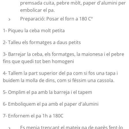
premsada cuita, pebre mòlt, paper d'alumini per
embolicar el pa.
Preparació: Posar el forn a 180 Cº
1- Piqueu la ceba molt petita
2- Talleu els formatges a daus petits
3- Barrejar la ceba, els formatges, la maionesa i el pebre
fins que quedi tot ben homogeni
4- Tallem la part superior del pa com si fos una tapa i
buidem la molla de dins, com si féssim una cassola.
5- Omplim el pa amb la barreja i el tapem
6- Emboliquem el pa amb el paper d'alumini
7- Enfornem el pa 1h a 180C
Es menja trencant el mateix pa de pagès fent-lo