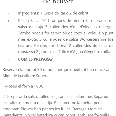
de Bellver
Ingredients: 1 Cuixa de xai o 2 de cabrit
Per la Salsa: 10 branques de menta 3 cullerades de
salsa de soja 3 cullerades d'oli d'oliva extraverge.
També podeu fer servir oli de coco si voleu un punt
més exòtic 3 cullerades de salsa Worcestershire (de
Lea and Perrins surt bona) 2 cullerades de salsa de
mostassa 2 grans d'all 1 litre d'Aigua Gingebre ratllat.
COM ES PREPARA?
Reserveu-la durant 30 minuts perquè quedi tot ben macerat.
Mida de la cullera: Sopera
1-Poseu el forn a 180C
2- Preparar la salsa: Talleu els grans d'all a làmines Separeu
les fulles de menta de la tija. Reserveu-ne la meitat per
emplatar. Piqueu ben petites les fulles. Barregeu tots els
ingredients. No cal batedora ni cap robot, amb una forquilla i