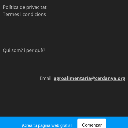
Política de privacitat
Termes i condicions
Qui som? i per què?
Email:
agroalimentaria@cerdanya.org
Comenzar
¡Crea tu página web gratis!
Creado con
Webnode