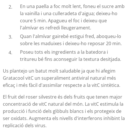
En una paella a foc molt lent, foneu el sucre amb
la vainilla i una culleradeta d'aigua; deixeu-ho
coure 5 min. Apagueu el foc i deixeu que
l'almívar es refredi lleugerament.
Quan l'almívar gairebé estigui fred, aboqueu-lo
sobre les maduixes i deixeu-ho reposar 20 min.
Poseu tots els ingredients a la batedora i
tritureu bé fins aconseguir la textura desitjada.
Us plantejo un batut molt saludable ja que hi afegim
Gratacool vitC un superaliment antiviral natural més
eficaç i més fàcil d'assimilar respecte a la vitC sintètica.
El fruit del roser silvestre és dels fruits que tenen major
concentració de vitC natural del món. La vitC estimula la
producció i funció dels glòbuls blancs i els protegeix de
ser oxidats. Augmenta els nivells d'interferons inhibint la
replicació dels virus.