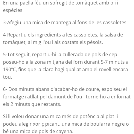
En una paella féu un sofregit de tomàquet amb oli i
espècies.
3-Afegiu una mica de mantega al fons de les cassoletes
4-Repartiu els ingredients a les cassoletes, la salsa de
tomàquet; al mig l'ou i als costats els pèsols.
5-Tot seguit, repartiu-hi la cullerada de pols de cep i
poseu-ho a la zona mitjana del forn durant 5-7 minuts a
190ºC, fins que la clara hagi quallat amb el rovell encara
tou.
6- Dos minuts abans d'acabar-ho de coure, espolseu el
formatge ratllat pel damunt de l'ou i torne-ho a enfornat
els 2 minuts que restants.
Si li voleu donar una mica més de potència al plat li
podeu afegir xoriç picant, una mica de botifarra negre o
bé una mica de pols de cayena.