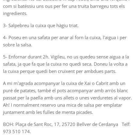
com si batéssiu uns ous per fer una truita barregeu tots els
ingredients.
3- Salpebreu la cuixa que hàgiu triat.
4- Poseu en una safata per anar al forn la cuixa, l'aigua i per
sobre la salsa.
5- Enfornar durant 2h. Vigileu, no us quedeu sense aigua a la
safata, ja que fa que la cuixa no quedi seca. Doneu la volta a
la cuixa perque quedi ben cruixent per ambdues parts.
A mi m'agrada acompanyar la cuixa de Xai o Cabrit amb un
puré de patates, també el pots acompanyar amb arròs blanc
passat per la paella amb uns allets o unes verduretes al vapor.
Ah! I normalment reservo una mica de salsa per emplatar
juntament amb les fulles de menta picades.
BOH: Plaça de Sant Roc, 17, 25720 Bellver de Cerdanya Telf:
973 510 174.