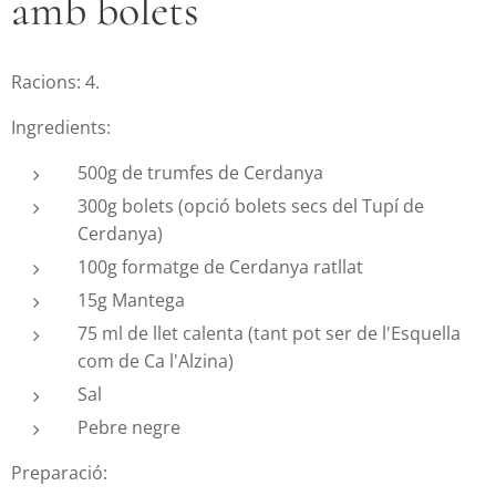
amb bolets
Racions: 4.
Ingredients:
500g de trumfes de Cerdanya
300g bolets (opció bolets secs del Tupí de
Cerdanya)
100g formatge de Cerdanya ratllat
15g Mantega
75 ml de llet calenta (tant pot ser de l'Esquella
com de Ca l'Alzina)
Sal
Pebre negre
Preparació: