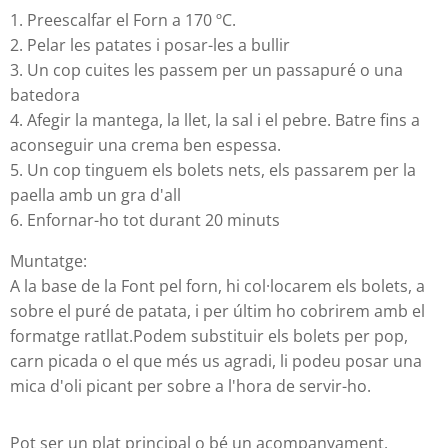
1. Preescalfar el Forn a 170 ºC.
2. Pelar les patates i posar-les a bullir
3. Un cop cuites les passem per un passapuré o una
batedora
4. Afegir la mantega, la llet, la sal i el pebre. Batre fins a
aconseguir una crema ben espessa.
5. Un cop tinguem els bolets nets, els passarem per la
paella amb un gra d'all
6. Enfornar-ho tot durant 20 minuts
Muntatge:
A la base de la Font pel forn, hi col·locarem els bolets, a
sobre el puré de patata, i per últim ho cobrirem amb el
formatge ratllat.Podem substituir els bolets per pop,
carn picada o el que més us agradi, li podeu posar una
mica d'oli picant per sobre a l'hora de servir-ho.
Pot ser un plat principal o bé un acompanyament.