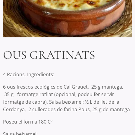
OUS GRATINATS
4 Racions. Ingredients:
6 ous frescos ecològics de Cal Grauet, 25 g mantega,
35 g formatge ratllat (opcional, podeu fer servir
formatge de cabra), Salsa beixamel: ½ L de llet de la
Cerdanya, 2 cullerades de farina Pous, 25 g de mantega
Poseu el forn a 180 Cº
Salsa beixamel: